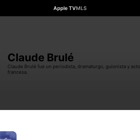
Apple TV
MLS
Claude Brulé
Claude Brulé fue un periodista, dramaturgo, guionista y acto
francesa.