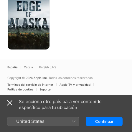
la
nada
España
Català
English (UK)
Copyright © 2026
Apple Inc.
Todos los derechos reservados.
Términos del servicio de internet
Apple TV y privacidad
Política de cookies
Soporte
Selecciona otro país para ver contenido
específico para tu ubicación
United States
Continuar