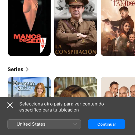
seda
del
tambor
Series
Derecho
Los
Serrines,
a
jinetes
madera
soñar
del
de
alba
actor
Selecciona otro país para ver contenido
específico para tu ubicación
United States
Continuar