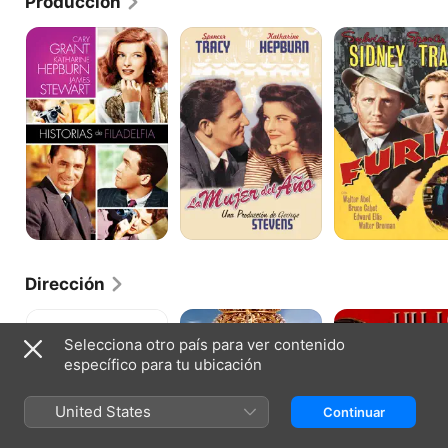
Producción
Historias
La
Furia
de
Mujer
Filadelfia
del
Año
Dirección
La
Cleopatra
Julio
huella
César
Selecciona otro país para ver contenido
específico para tu ubicación
United States
Continuar