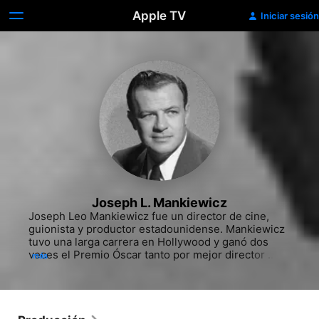
Apple TV
Iniciar sesión
Joseph L. Mankiewicz
Joseph Leo Mankiewicz fue un director de cine, 
guionista y productor estadounidense. Mankiewicz 
tuvo una larga carrera en Hollywood y ganó dos 
veces el Premio Óscar tanto por mejor director 
más
como por mejor guion adaptado, por Carta a tres 
esposas y All About Eve.