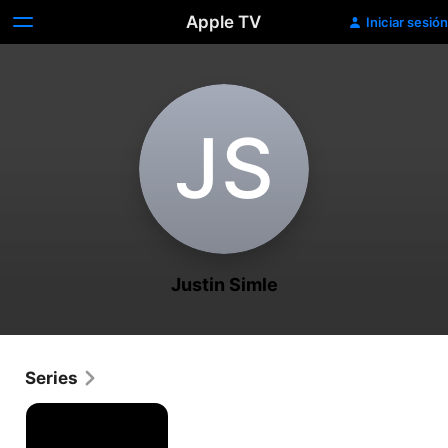
Apple TV
Iniciar sesión
J‌S
Justin Simle
Series
Pilotos
del
Ártico