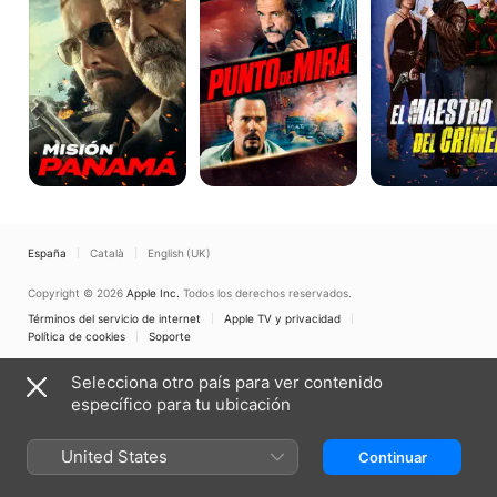
crimen
España
Català
English (UK)
Copyright © 2026
Apple Inc.
Todos los derechos reservados.
Términos del servicio de internet
Apple TV y privacidad
Política de cookies
Soporte
Selecciona otro país para ver contenido
específico para tu ubicación
United States
Continuar