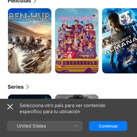
Películas
Ben-
¡Nunca
Project
Hur
cambies!
Almanac
Series
The
Your
Night
Honor
Selecciona otro país para ver contenido
of
específico para tu ubicación
United States
Continuar