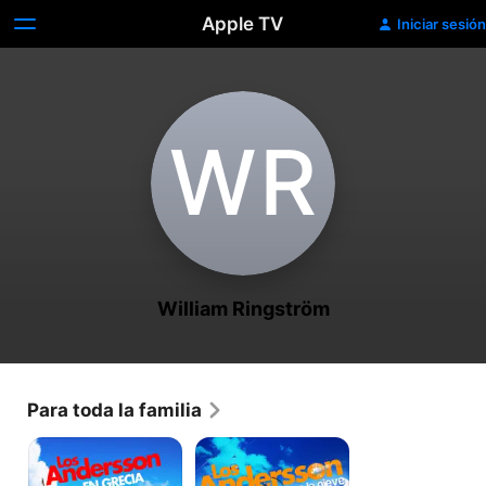
Apple TV
Iniciar sesión
W‌R
William Ringström
Para toda la familia
Los
Los
Andersson
Andersson
en
en