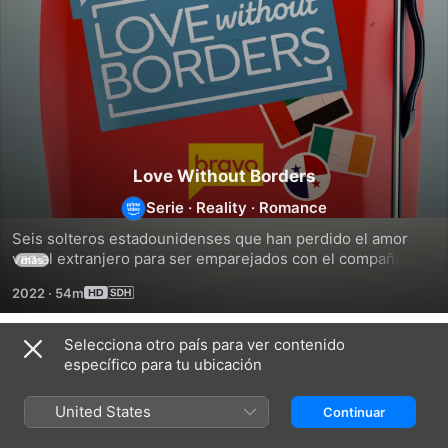
Love Without Borders
Serie
·
Reality
·
Romance
Seis solteros estadounidenses que han perdido el amor 
van al extranjero para ser emparejados con el compañero 
más
de vida "perfecto".
2022
·
54m
Selecciona otro país para ver contenido
Temporada 1
específico para tu ubicación
United States
Continuar
EPISODIO 6
EPISODIO 7