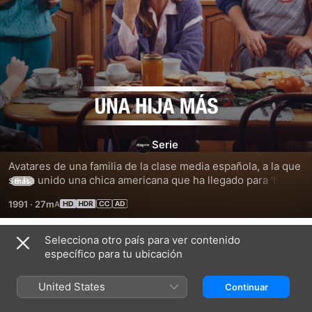
Una
hija
Serie
más
Avatares de una familia de la clase media española, a la que 
se ha unido una chica americana que ha llegado para 'hacer 
más
intercambio' con uno de los hijos del matrimonio
1991
·
27m
Selecciona otro país para ver contenido
Temporada 1
específico para tu ubicación
United States
Continuar
EPISODIO 1
EPISODIO 2