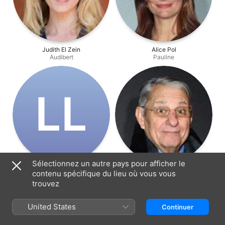
Judith El Zein
Alice Pol
Audibert
Pauline
L‌L
Sélectionnez un autre pays pour afficher le
Lise Lamétrie
Henri Guybet
contenu spécifique du lieu où vous vous
La mère de Laurent
Le père de Laurent
trouvez
United States
Continuer