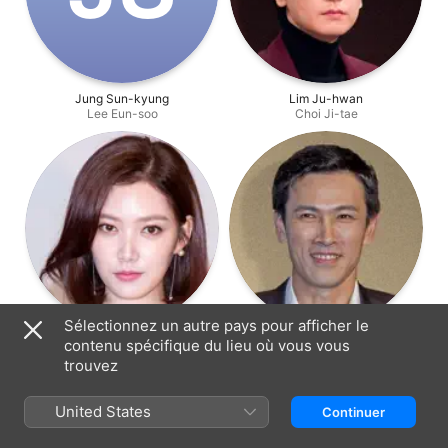
Jung Sun-kyung
Lim Ju-hwan
Lee Eun-soo
Choi Ji-tae
Sélectionnez un autre pays pour afficher le
Lim Ju-eun
Yu Oh-seong
contenu spécifique du lieu où vous vous
Yoon Jeong-eun
Choi Hyeon-jun
trouvez
United States
Continuer