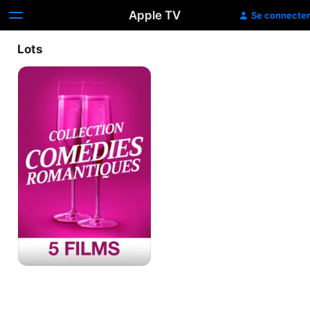
Apple TV
Se connecter
Lots
Collection
Comédies
Romantiques
-
5
Films