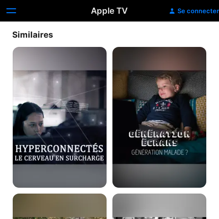
Apple TV
Se connecter
Similaires
Hyperconnectés
Génération
:
écrans
le
:
cerveau
génération
en
malade
surcharge
?
Travail
Les
à
enfants
la
du