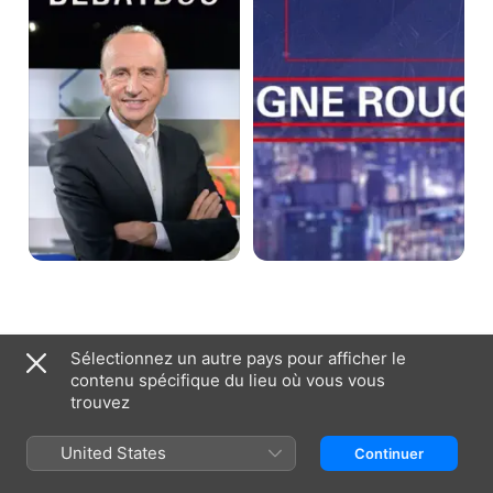
les
détenus
font
la
loi
Sélectionnez un autre pays pour afficher le
France (Français)
English (UK)
contenu spécifique du lieu où vous vous
trouvez
Copyright © 2026
Apple Inc.
Tous droits réservés.
Conditions générales des services Internet
Apple TV et Confidentialité
Politique en matière de cookies
Assistance
United States
Continuer