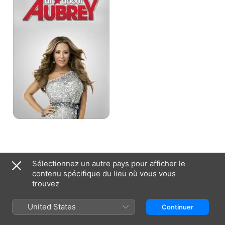
Sélectionnez un autre pays pour afficher le
France (Français)
English (UK)
contenu spécifique du lieu où vous vous
trouvez
Copyright © 2026
Apple Inc.
Tous droits réservés.
Conditions générales des services Internet
Apple TV et Confidentialité
Politique en matière de cookies
Assistance
United States
Continuer