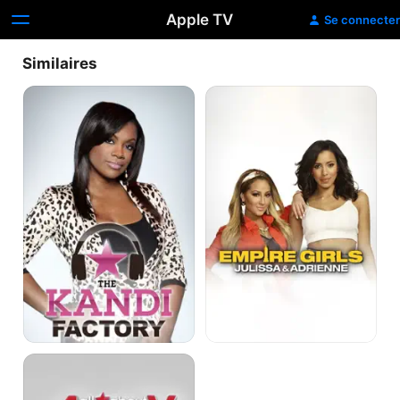
Apple TV
Se connecter
Similaires
The
Empire
Kandi
Girls:
Factory
Julissa
&
Adrienne
All
About
Aubrey