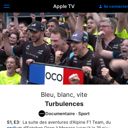
Apple TV
Se connecter
Bleu, blanc, vite
Turbulences
Documentaire
·
Sport
S1, E3: 
 La suite des aventures d'Alpine F1 Team, du 
podium d'Esteban Ocon à Monaco jusqu'à la 3ᵉ place de 