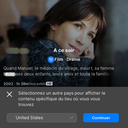
A ce soir
Film
·
Drame
Quand Manuel, le médecin du village, meurt, sa femme 
Nelly, ses deux enfants, leurs amis et toute la famille du 
PLUS
défunt se retrouvent face à cette réalité brutale. Une 
2002
·
1h 39m
situation de deuil douloureusement classique, qui va 
basculer quand Nelly refuse la levée traditionnelle du corps 
Sélectionnez un autre pays pour afficher le
par les pompes funèbres.
contenu spécifique du lieu où vous vous
Similaires
trouvez
Trois
L'heure
Suzanne
couleurs
d'été
United States
Continuer
:
bleu