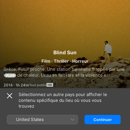
Blind Sun
Film
·
Thriller
·
Horreur
Grèce. Futur proche. Une station balnéaire frappée par une 
vague de chaleur. L’eau se fait rare et la violence est prête à 
PLUS
exploser. Ashraf, immigré solitaire, garde la villa d’une 
2014
·
1h 24m
famille française en son absence. Dans ce paysage aride, 
écrasé par le soleil, il est arrêté par un policier pour un 
Sélectionnez un autre pays pour afficher le
contrôle de papiers...
contenu spécifique du lieu où vous vous
Bandes-annonces
trouvez
United States
Continuer