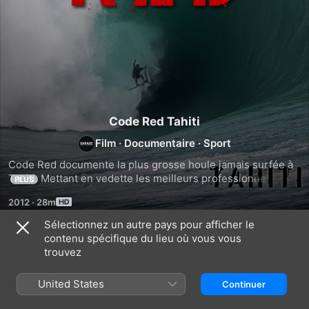
Code Red Tahiti
Film
·
Documentaire
·
Sport
Code Red documente la plus grosse houle jamais surfée à 
Tahiti. Mettant en vedette les meilleurs professionnels du 
PLUS
monde entier affrontant les pires océans jamais vus. Dans 
2012
·
28m
les coulisses, renseignez-vous auprès des habitants et des 
stars du surf en visite sur ce qu'il faut pour surfer sur ces 
Sélectionnez un autre pays pour afficher le
vagues monstrueuses et éviter des blessures graves, voire 
contenu spécifique du lieu où vous vous
Similaires
la mort à chaque virage.
trouvez
Red
Surfing
Til
Bull
Life
The
United States
Continuer
Storm
Travel
End
Chase