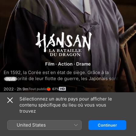
Hansan
:
La
Film
·
Action
·
Drame
En 1592, la Corée est en état de siège. Grâce à la 
bataille
supériorité de leur flotte de guerre, les Japonais sont en 
PLUS
passe d'envahir le pays par la mer. Alors que les officiers 
2022
·
2h 9m
67%
coréens sont en désaccord sur la stratégie à adopter pour 
du
repousser l'ennemi, l'amiral Yi Sun-sin met au point un plan 
Sélectionnez un autre pays pour afficher le
de défense redoutable.
contenu spécifique du lieu où vous vous
dragon
Bandes-annonces
trouvez
United States
Continuer