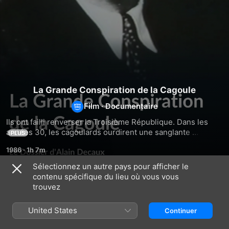
La Grande Conspiration de la Cagoule
Film
·
Documentaire
Ils ont failli renverser la Troisième République. Dans les 
années 30, les cagoulards ourdirent une sanglante 
PLUS
machination pour mettre en place un régime autoritaire et 
1986
·
1h 7m
commirent nombre d'assassinats, enlèvements et attentats 
à la bombe. Immersion dans la genèse de l'organisation 
Sélectionnez un autre pays pour afficher le
clandestine qui fit trembler la France.
contenu spécifique du lieu où vous vous
Similaires
trouvez
Douze
Les
La
jours
Belges
Cohabitation
United States
Continuer
pour
choisissent
entrer
la