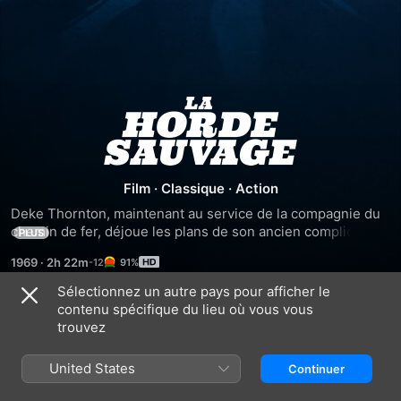
La
horde
Film
·
Classique
·
Action
sauvage
Deke Thornton, maintenant au service de la compagnie du 
chemin de fer, déjoue les plans de son ancien complice 
PLUS
Pike Bishop et de sa bande alors qu'ils tentaient de 
1969
·
2h 22m
91%
s'emparer de la paie des employés. Après une fusillade 
sanglante, Pike et ses hommes découvrent que les sacs 
Sélectionnez un autre pays pour afficher le
qu'ils ont volés ne contiennent pas de l'or, mais de la 
contenu spécifique du lieu où vous vous
Similaires
ferraille. Fous de rage, ils décident d'attaquer un train 
trouvez
chargé d'armes.
Pat
La
Butch
Garrett
prisonnière
Cassidy
United States
Continuer
Et
du
et
Billy
désert
le