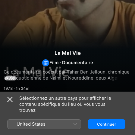
La Mal Vie
Film
·
Documentaire
Ce documentaire, coécrit par Tahar Ben Jelloun, chronique 
la vie quotidienne de Naimi et Noureddine, deux Algériens 
PLUS
venus à Marseille pour travailler. Ils témoignent avec 
1978
·
1h 34m
courage et sincérité de leur vie d'exilés, du plus 
insupportable au plus douloureux : le manque d'instruction, 
Sélectionnez un autre pays pour afficher le
l'angoisse, la solitude, le racisme, la famille laissée en 
contenu spécifique du lieu où vous vous
Similaires
Algérie...
trouvez
De
Alice
Des
Gaulle,
Sapritch
vacances
United States
Continuer
la
malgré
fin
tout