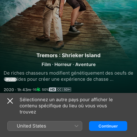
Tremors : Shrieker Island
Film
·
Horreur
·
Aventure
De riches chasseurs modifient génétiquement des oeufs de 
Graboïdes pour créer une expérience de chasse 
PLUS
inoubliable. Mais il ne faut pas longtemps pour que leur 
2020
·
1h 43m
50%
proie s’échappe de leur petite île et commence à terroriser 
les habitants d’un centre de recherche. La directrice du 
Sélectionnez un autre pays pour afficher le
laboratoire et son adjoint, Jimmy, trouvent le seul homme 
contenu spécifique du lieu où vous vous
Bandes-annonces
qui soit expert dans l’abattage des Graboïdes : Burt 
trouvez
Gummer !
United States
Continuer