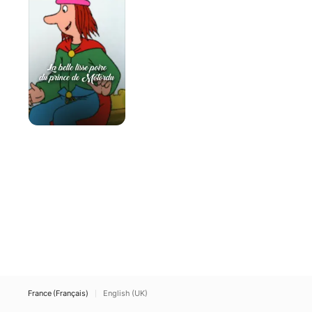
lisse
poire
du
prince
de
Motordu
France (Français)
English (UK)