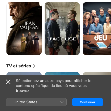
Jean
J'accuse
Le
Valjean
Jeu
TV et séries
Les
Zorro
D'artagnan
revenants
et
Sélectionnez un autre pays pour afficher le
les
contenu spécifique du lieu où vous vous
trois
mousquetaires
trouvez
United States
Continuer