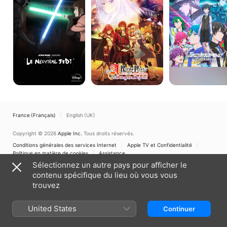
Visions
A-
Présente
Rank
-
Party
Le
to
Neuvième
Help
Jedi
My
Former
Students
Reach
the
Dungeon
Depths!
France (Français)
English (UK)
Copyright © 2026
Apple Inc.
Tous droits réservés.
Conditions générales des services Internet
Apple TV et Confidentialité
Politique en matière de cookies
Assistance
Sélectionnez un autre pays pour afficher le
contenu spécifique du lieu où vous vous
trouvez
United States
Continuer