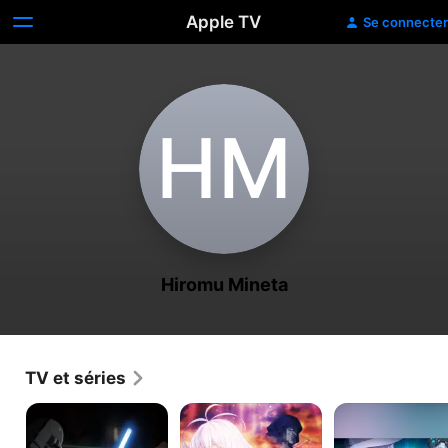
Apple TV
Se connecter
H‌M
Hiromu Mineta
TV et séries
Star
I
Technoroid
Wars
Left
OVERMIND
:
my