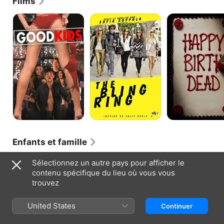
Films
Good
The
Happy
Kids
Bling
Birthdead
Ring
Enfants et famille
Un
Sélectionnez un autre pays pour afficher le
cœur
contenu spécifique du lieu où vous vous
à
trouvez
l'envers
United States
Continuer