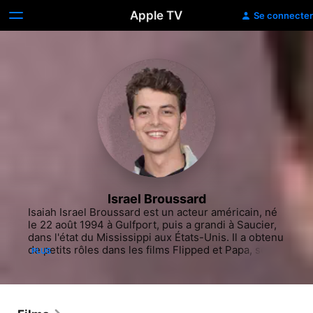
Apple TV
Se connecter
Israel Broussard
Isaiah Israel Broussard est un acteur américain, né 
le 22 août 1994 à Gulfport, puis a grandi à Saucier, 
dans l'état du Mississippi aux États-Unis. Il a obtenu 
de petits rôles dans les films Flipped et Papa, ses 
PLUS
embrouilles et Moi avant de se faire connaître d'un 
large public avec le rôle de Marc dans The Bling 
Ring de Sofia Coppola en 2013.