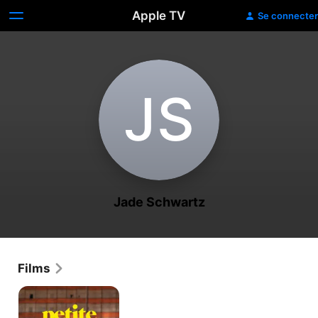
Apple TV
Se connecter
J‌S
Jade Schwartz
Films
Petite
nature