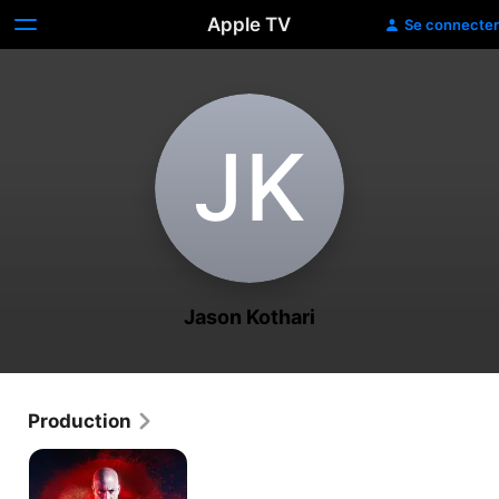
Apple TV
Se connecter
J‌K
Jason Kothari
Production
Bloodshot