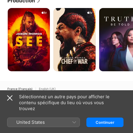
Production
See
Chief
Truth
of
Be
War
Told
France (Français)
English (UK)
Sélectionnez un autre pays pour afficher le
Copyright © 2026
Apple Inc.
Tous droits réservés.
contenu spécifique du lieu où vous vous
Conditions générales des services Internet
Apple TV et Confidentialité
trouvez
Politique en matière de cookies
Assistance
United States
Continuer