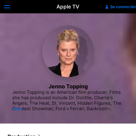
Apple TV
Se connecter
Jenno Topping
Jenno Topping is an American film producer. Films 
she has produced include Dr. Dolittle, Charlie's 
Angels, The Heat, St. Vincent, Hidden Figures, The 
Greatest Showman, Ford v Ferrari, Backrooms, and 
PLUS
both Rise and War of the Planet of the Apes.