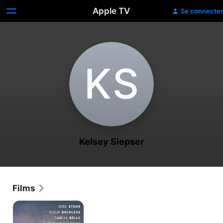
Apple TV
Se connecter
K‌S
Kelsey Siepser
Films
The
American
Side