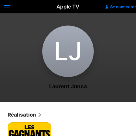
Apple TV
Se connecter
L‌J
Laurent Junca
Réalisation
Les
gagnants