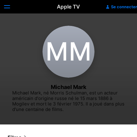
Apple TV
Se connecter
M‌M
Michael Mark
Michael Mark, né Morris Schulman, est un acteur 
américain d'origine russe né le 15 mars 1886 à 
Mogilev et mort le 3 février 1975. Il a joué dans plus 
d'une centaine de films.