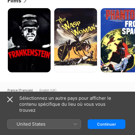
Films
Frankenstein
The
Le
Wasp
fantôme
Woman
de
l'espace
France (Français)
English (UK)
Sélectionnez un autre pays pour afficher le
Copyright © 2026
Apple Inc.
Tous droits réservés.
contenu spécifique du lieu où vous vous
Conditions générales des services Internet
Apple TV et Confidentialité
trouvez
Politique en matière de cookies
Assistance
United States
Continuer