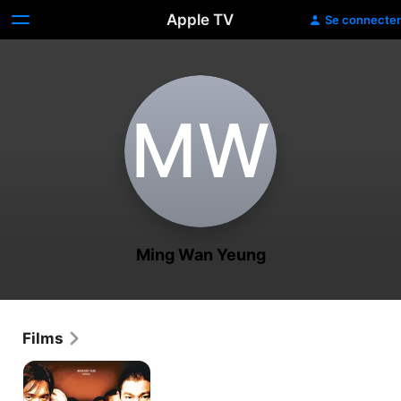
Apple TV
Se connecter
M‌W
Ming Wan Yeung
Films
Infernal
Affairs
3