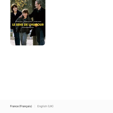
de
l'humour
France (Français)
English (UK)