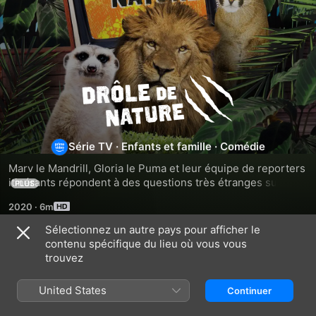
Drôle
de
Série TV
·
Enfants et famille
·
Comédie
nature
Marv le Mandrill, Gloria le Puma et leur équipe de reporters 
itinérants répondent à des questions très étranges sur le 
PLUS
monde hideux de la nature.
2020
·
6m
Sélectionnez un autre pays pour afficher le
contenu spécifique du lieu où vous vous
Saison 1
trouvez
United States
Continuer
ÉPISODE 24
ÉPISODE 25