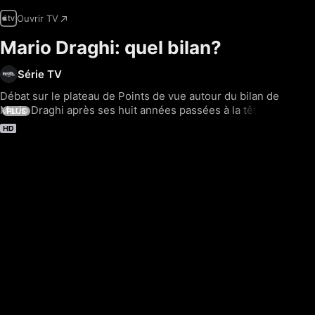
Ouvrir TV
Mario Draghi: quel bilan?
Série TV
Débat sur le plateau de Points de vue autour du bilan de 
Mario Draghi après ses huit années passées à la tête de 
PLUS
la BCE.