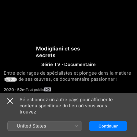
Modigliani et ses
secrets
Série TV
·
Documentaire
Entre éclairages de spécialistes et plongée dans la matière 
même de ses œuvres, ce documentaire passionnant 
PLUS
présente sous un nouveau jour le peintre Amedeo 
2020
·
52m
Modigliani, nuançant le mythe de l’artiste maudit.
Sélectionnez un autre pays pour afficher le
contenu spécifique du lieu où vous vous
Saison 1
trouvez
United States
Continuer
ÉPISODE 1