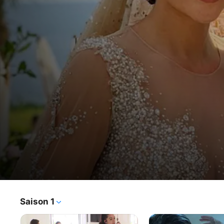
My Story
Saison 1
Série TV
·
Télé-réalité
Jazz et Laurent vous invitent à partager avec eux des 