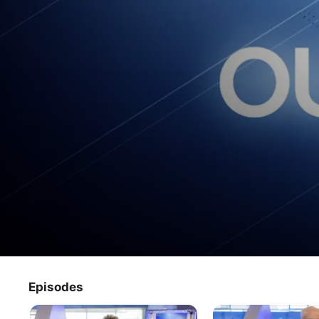
#Outremer2022
Episodes
Série TV
·
Actualité
2022
·
40m