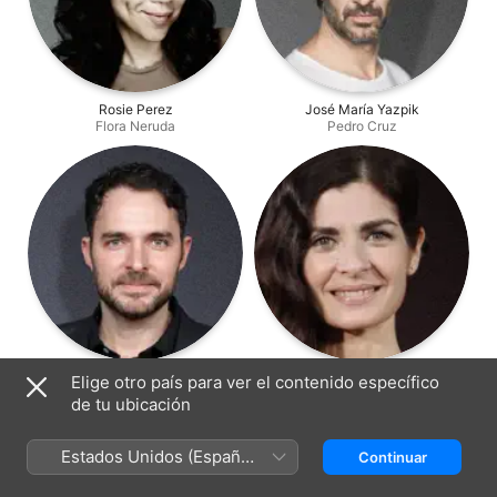
Rosie Perez
José María Yazpik
Flora Neruda
Pedro Cruz
Manolo Cardona
Soledad Villamil
Elige otro país para ver el contenido específico
Marcos Herrero
Daniela
de tu ubicación
Estados Unidos (Español
Continuar
México)