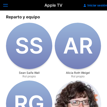
Apple TV
Iniciar sesión
Reparto y equipo
S‌S
A‌R
Sean Saifa Wall
Alicia Roth Weigel
Rol propio
Rol propio
R‌G