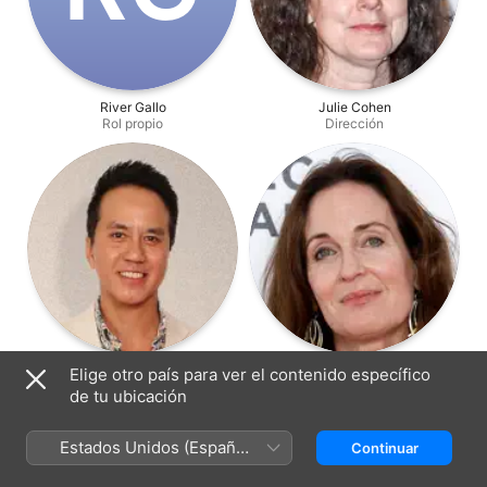
River Gallo
Julie Cohen
Rol propio
Dirección
Tommy Nguyen
Molly O'Brien
Elige otro país para ver el contenido específico
Producción
Producción
de tu ubicación
Estados Unidos (Español
Continuar
México)