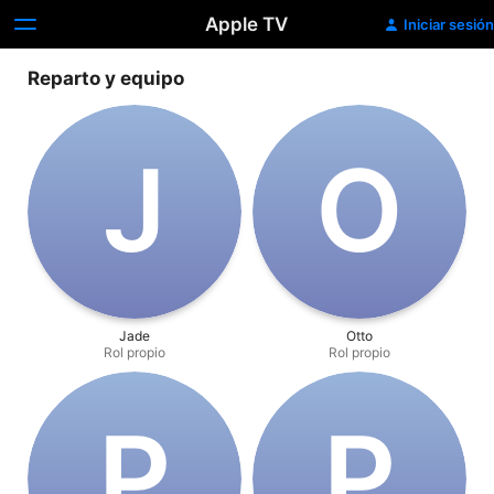
Apple TV
Iniciar sesión
Reparto y equipo
J
O
Jade
Otto
Rol propio
Rol propio
P
P