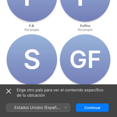
P.B.
Puffins
Rol propio
Rol propio
S
G‌F
Swifty
Goat Fred
Elige otro país para ver el contenido específico
Rol propio
Rol propio
de tu ubicación
Estados Unidos (Español
Continuar
México)