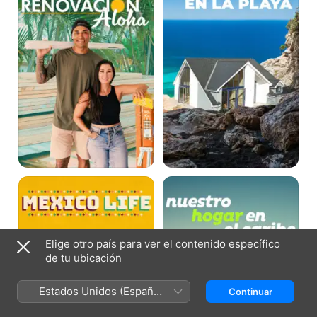
la
playa
Nuestro
Nuestro
hogar
hogar
en
en
México
el
Caribe
Elige otro país para ver el contenido específico
de tu ubicación
Estados Unidos (Español
Continuar
México)