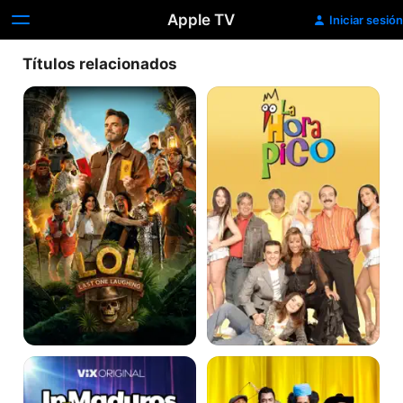
Apple TV
Iniciar sesión
Títulos relacionados
LOL:
La
Last
Hora
One
Pico
Laughing
InMaduros
LOL:
Show
Last
One