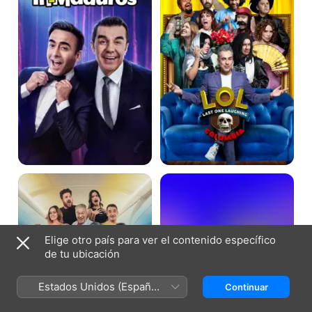
Laughing
Colombia
LOL:
LOL:
Last
EL
One
QUE
Laughing
RÍE,
Argentina
PIERDE
Elige otro país para ver el contenido específico
de tu ubicación
Estados Unidos (Español
Continuar
México)