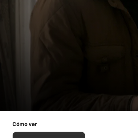
Amazing Stories
La bodega
Cómo ver
Ciencia ficción
·
Aventura