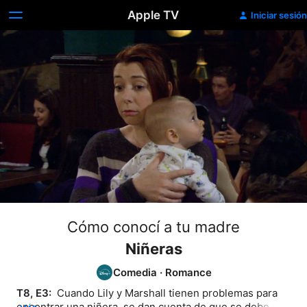
Apple TV
Iniciar sesión
Cómo conocí a tu madre
Niñeras
Comedia
·
Romance
T8, E3: 
 Cuando Lily y Marshall tienen problemas para 
encontrar una niñera, se dan cuenta de que se debe a 