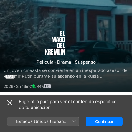
El
mago
del
Película
·
Drama
·
Suspenso
Un joven cineasta se convierte en un inesperado asesor de 
Kremlin
Vladimir Putin durante su ascenso en la Rusia 
MÁS
postsoviética. Entre ambición e influencia, enfrenta el caos 
2026
·
2h 16m
44%
de una nueva era.
Elige otro país para ver el contenido específico
Tráilers
de tu ubicación
Estados Unidos (Español
Continuar
México)